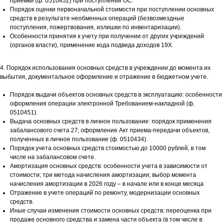
приемки (ф. 0510452) при поступлении ОС.
Порядок оценки первоначальной стоимости при поступлении основных
средств в результате необменных операций (безвозмездные
поступления, пожертвования, излишки по инвентаризации).
Особенности принятия к учету при получении от других учреждений
(органов власти), применение кода подвида доходов 19Х.
4. Порядок использования основных средств в учреждении до момента их
выбытия, документальное оформление и отражение в бюджетном учете.
Порядок выдачи объектов основных средств в эксплуатацию: особенности
оформления операции электронной Требованием-накладной (ф.
0510451).
Выдача основных средств в личное пользование: порядок применения
забалансового счета 27; оформление Акт приема-передачи объектов,
полученных в личное пользование (ф. 0510434).
Порядок учета основных средств стоимостью до 10000 рублей, в том
числе на забалансовом счете.
Амортизация основных средств: особенности учета в зависимости от
стоимости; три метода начисления амортизации; выбор момента
начисления амортизации в 2026 году – в начале или в конце месяца
Отражение в учете операций по ремонту, модернизации основных
средств.
Иные случаи изменения стоимости основных средств: переоценка при
продаже основного средства и замена части объекта (в том числе в