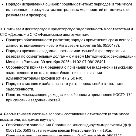
Порядок исправления ошибок прошлых отчетных периодов, в том числе
выявленных по результатам контрольных мероприятий (в том числе по
результатам проверок).
3. Списываем дебиторскую и кредиторскую задолженность в соответствии и
СГС «Доходы» и СГС «Финансовые инструменты».
Проверка обоснованности расчетов; порядок применения срока исковой
давности; применение нового Акта сверки расчетов (ф. 0510477).
Порядок признания задолженности сомнительной и формирования
резерва по сомнительным долгам – с учетом Методических рекомендаций
Минфина Россииот 30 декабря 2025 г. N 02-07-08/128491.
Особенности принятия решения о признании безнадежной к взысканию
задолженности по платежам в бюджет и о ее списании
администраторами доходов (ст. 47.2 БК РФ).
Порядок списания и забалансового учета нереальной к взысканию
задолженности.
Понятие «выпадающие доходы» и особенности применения КОСГУ 174
при списании задолженностей.
4. Рассматриваем сложные вопросы составления отчетности (в том числе
показатели, вводимые вручную).
Особенности заполнения Справки по консолидируемым расчетам (ф.ф.
0503125, 0503725) в текущей версии Инструкций 33н и 191н.
Порядок отражения некассовых операций в Отчете (ф.ф. 0503737,