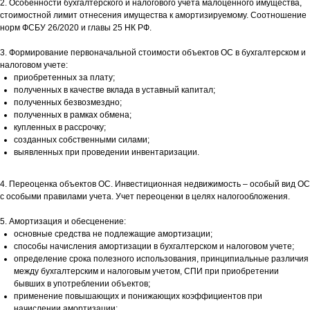
2. Особенности бухгалтерского и налогового учета малоценного имущества,
стоимостной лимит отнесения имущества к амортизируемому. Соотношение
норм ФСБУ 26/2020 и главы 25 НК РФ.
3. Формирование первоначальной стоимости объектов ОС в бухгалтерском и
налоговом учете:
приобретенных за плату;
полученных в качестве вклада в уставный капитал;
полученных безвозмездно;
полученных в рамках обмена;
купленных в рассрочку;
созданных собственными силами;
выявленных при проведении инвентаризации.
4. Переоценка объектов ОС. Инвестиционная недвижимость – особый вид ОС
с особыми правилами учета. Учет переоценки в целях налогообложения.
5. Амортизация и обесценение:
основные средства не подлежащие амортизации;
способы начисления амортизации в бухгалтерском и налоговом учете;
определение срока полезного использования, принципиальные различия
между бухгалтерским и налоговым учетом, СПИ при приобретении
бывших в употреблении объектов;
применение повышающих и понижающих коэффициентов при
начислении амортизации;