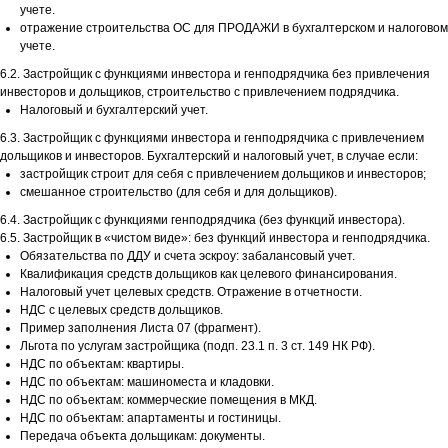
учете.
отражение строительства ОС для ПРОДАЖИ в бухгалтерском и налоговом
учете.
6.2. Застройщик с функциями инвестора и генподрядчика без привлечения
инвесторов и дольщиков, строительство с привлечением подрядчика.
Налоговый и бухгалтерский учет.
6.3. Застройщик с функциями инвестора и генподрядчика с привлечением
дольщиков и инвесторов. Бухгалтерский и налоговый учет, в случае если:
застройщик строит для себя с привлечением дольщиков и инвесторов;
смешанное строительство (для себя и для дольщиков).
6.4. Застройщик с функциями генподрядчика (без функций инвестора).
6.5. Застройщик в «чистом виде»: без функций инвестора и генподрядчика.
Обязательства по ДДУ и счета эскроу: забалансовый учет.
Квалификация средств дольщиков как целевого финансирования.
Налоговый учет целевых средств. Отражение в отчетности.
НДС с целевых средств дольщиков.
Пример заполнения Листа 07 (фрагмент).
Льгота по услугам застройщика (подп. 23.1 п. 3 ст. 149 НК РФ).
НДС по объектам: квартиры.
НДС по объектам: машиноместа и кладовки.
НДС по объектам: коммерческие помещения в МКД.
НДС по объектам: апартаменты и гостиницы.
Передача объекта дольщикам: документы.