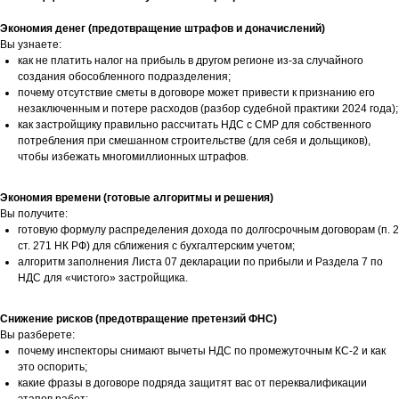
Экономия денег (предотвращение штрафов и доначислений)
Вы узнаете:
как не платить налог на прибыль в другом регионе из-за случайного
создания обособленного подразделения;
почему отсутствие сметы в договоре может привести к признанию его
незаключенным и потере расходов (разбор судебной практики 2024 года);
как застройщику правильно рассчитать НДС с СМР для собственного
потребления при смешанном строительстве (для себя и дольщиков),
чтобы избежать многомиллионных штрафов.
Экономия времени (готовые алгоритмы и решения)
Вы получите:
готовую формулу распределения дохода по долгосрочным договорам (п. 2
ст. 271 НК РФ) для сближения с бухгалтерским учетом;
алгоритм заполнения Листа 07 декларации по прибыли и Раздела 7 по
НДС для «чистого» застройщика.
Снижение рисков (предотвращение претензий ФНС)
Вы разберете:
почему инспекторы снимают вычеты НДС по промежуточным КС-2 и как
это оспорить;
какие фразы в договоре подряда защитят вас от переквалификации
этапов работ;