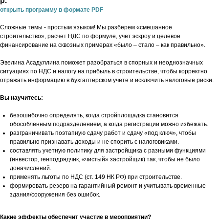
р.
открыть программу в формате PDF
Сложные темы - простым языком! Мы разберем «смешанное
строительство», расчет НДС по формуле, учет эскроу и целевое
финансирование на сквозных примерах «было – стало – как правильно».
Эвелина Асадуллина поможет разобраться в спорных и неоднозначных
ситуациях по НДС и налогу на прибыль в строительстве, чтобы корректно
отражать информацию в бухгалтерском учете и исключить налоговые риски.
Вы научитесь:
безошибочно определять, когда стройплощадка становится
обособленным подразделением, а когда регистрации можно избежать.
разграничивать поэтапную сдачу работ и сдачу «под ключ», чтобы
правильно признавать доходы и не спорить с налоговиками.
составлять учетную политику для застройщика с разными функциями
(инвестор, генподрядчик, «чистый» застройщик) так, чтобы не было
доначислений.
применять льготы по НДС (ст. 149 НК РФ) при строительстве.
формировать резерв на гарантийный ремонт и учитывать временные
здания/сооружения без ошибок.
Какие эффекты обеспечит участие в мероприятии?